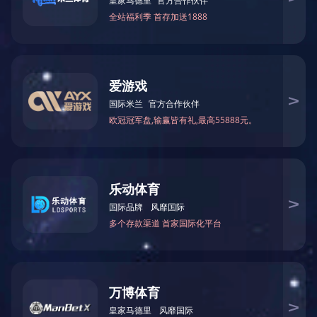
400-999-8870
联系电话：
产品
·展示
专业水污染处理企业
生活污水处理设备
在
智慧平台
线
客
农村污水处理设备