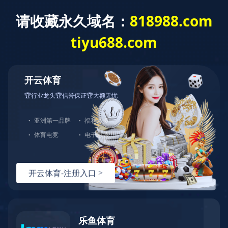
绿缘环保工程
网站首页
生活污水处理设备
医院污水处理设备
1
工业污水处理设备
设备中心
企业优势
工程案例
2
3
新闻资讯
公司简介
体育平台