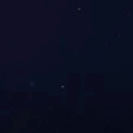
资 质
合 作
STRENGTH
STRENGTH