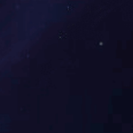
刮泥机
案例
·工程
曝气系统
专业水污染处理企业
大气处理设备
RTO、CTO
光氧催化设备
活性炭吸附设备
除尘器
河流生态治理
景观水处理设备
生态环境治理