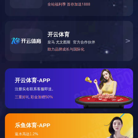
服
- 体育开户
一体化污水处理设备
MBR一体化污水处理设备
医院污水处理设备
大型医院系列
卫生院系列
工业污水处理设备
化工污水处理设备
食品污水处理设备
印染污水处理设备
- 体育开户
煤矿污水处理设备