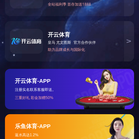
生活污水处理设备
河南污水处理设备
医院污水处理设备
河南一体化污水处理设备
工业污水处理设备
河南大气净化设备
养殖污水处理设备
河南中水回用
联系人：赵总
手机：13
Copyright © 郑州绿缘环保工程有限公司 版权所有 备案号：
豫ICP备20
足球网
|
MK网
|
米兰官方版网站登录入口
|
乐竞（中国）lejing·官方网页